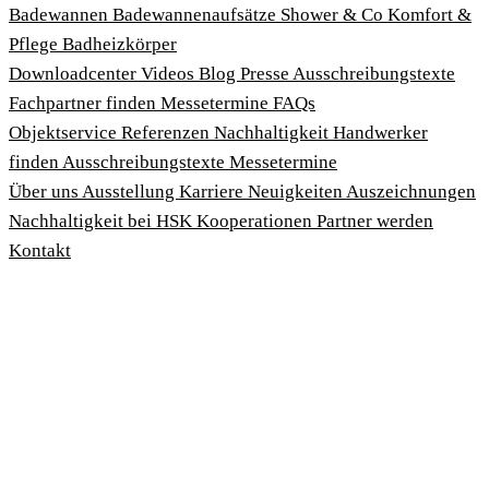
Badewannen
Badewannenaufsätze
Shower & Co
Komfort &
Pflege
Badheizkörper
Download­center
Videos
Blog
Presse
Ausschreibungstexte
Fachpartner finden
Messetermine
FAQs
Objektservice
Referenzen
Nachhaltigkeit
Handwerker
finden
Ausschreibungstexte
Messetermine
Über uns
Ausstellung
Karriere
Neuigkeiten
Auszeichnungen
Nachhaltigkeit bei HSK
Kooperationen
Partner werden
Kontakt
Impressum
AGBs
Datenschutzbedingungen
Hinweisgeberschutzgesetz
Cookies anpassen
© 2026 HSK Duschkabinenbau KG