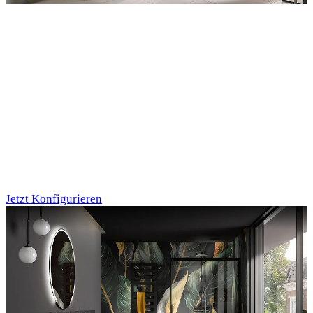
Entdecken Sie auch unsere Wandverkleidungen
RenoDeco
Marmor, Perlato-
Anthrazit
Jetzt Konfigurieren