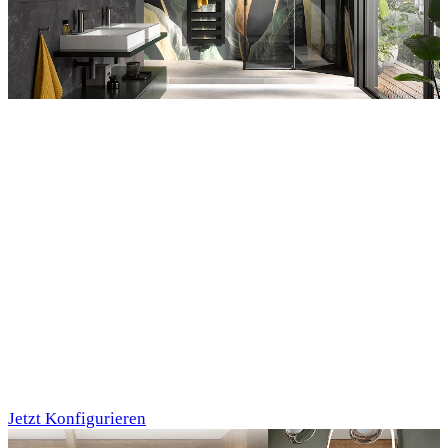
Entdecken Sie auch unsere Wandverkleidungen
RenoDeco
Individualdruck,
Tropenblätter Gold-
Grün (64)
Jetzt Konfigurieren